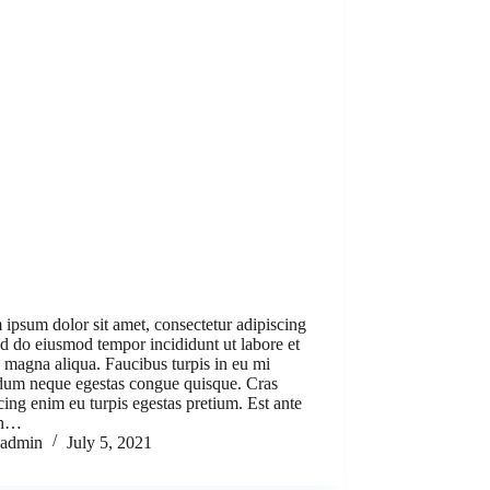
ipsum dolor sit amet, consectetur adipiscing
sed do eiusmod tempor incididunt ut labore et
 magna aliqua. Faucibus turpis in eu mi
dum neque egestas congue quisque. Cras
cing enim eu turpis egestas pretium. Est ante
bh…
admin
July 5, 2021