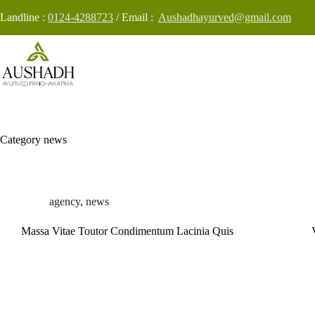
Skip
Landline :
0124-4288723
/ Email :
Aushadhayurved@gmail.com
to
content
Category
news
agency
,
news
Massa Vitae Toutor Condimentum Lacinia Quis