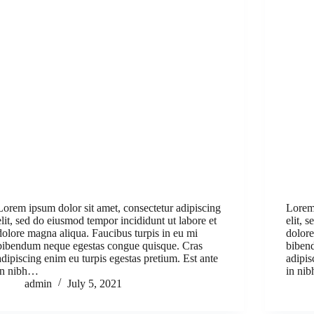
Lorem ipsum dolor sit amet, consectetur adipiscing
Lorem 
elit, sed do eiusmod tempor incididunt ut labore et
elit, 
dolore magna aliqua. Faucibus turpis in eu mi
dolore
bibendum neque egestas congue quisque. Cras
biben
adipiscing enim eu turpis egestas pretium. Est ante
adipis
in nibh…
in ni
admin
July 5, 2021