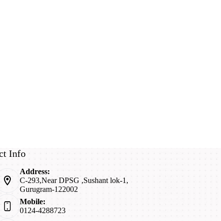
ct Info
Address:
C-293,Near DPSG ,Sushant lok-1,
Gurugram-122002
Mobile:
0124-4288723