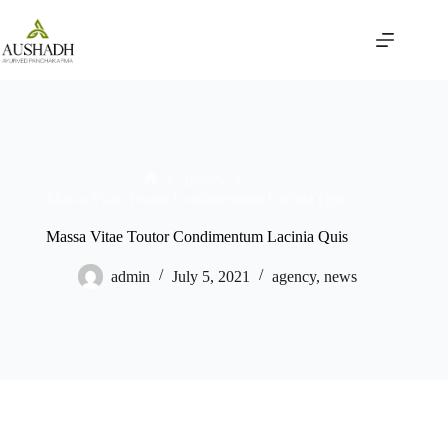
Skip
to
content
agency
Home
Massa Vitae Toutor Condimentum Lacinia Quis
Massa Vitae Toutor Condimentum Lacinia Quis
admin
July 5, 2021
agency
,
news