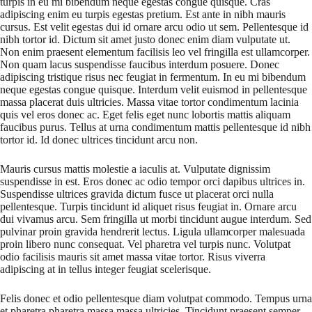
turpis in eu mi bibendum neque egestas congue quisque. Cras
adipiscing enim eu turpis egestas pretium. Est ante in nibh mauris
cursus. Est velit egestas dui id ornare arcu odio ut sem. Pellentesque id
nibh tortor id. Dictum sit amet justo donec enim diam vulputate ut.
Non enim praesent elementum facilisis leo vel fringilla est ullamcorper.
Non quam lacus suspendisse faucibus interdum posuere. Donec
adipiscing tristique risus nec feugiat in fermentum. In eu mi bibendum
neque egestas congue quisque. Interdum velit euismod in pellentesque
massa placerat duis ultricies. Massa vitae tortor condimentum lacinia
quis vel eros donec ac. Eget felis eget nunc lobortis mattis aliquam
faucibus purus. Tellus at urna condimentum mattis pellentesque id nibh
tortor id. Id donec ultrices tincidunt arcu non.
Mauris cursus mattis molestie a iaculis at. Vulputate dignissim
suspendisse in est. Eros donec ac odio tempor orci dapibus ultrices in.
Suspendisse ultrices gravida dictum fusce ut placerat orci nulla
pellentesque. Turpis tincidunt id aliquet risus feugiat in. Ornare arcu
dui vivamus arcu. Sem fringilla ut morbi tincidunt augue interdum. Sed
pulvinar proin gravida hendrerit lectus. Ligula ullamcorper malesuada
proin libero nunc consequat. Vel pharetra vel turpis nunc. Volutpat
odio facilisis mauris sit amet massa vitae tortor. Risus viverra
adipiscing at in tellus integer feugiat scelerisque.
Felis donec et odio pellentesque diam volutpat commodo. Tempus urna
et pharetra pharetra massa massa ultricies. Tincidunt praesent semper