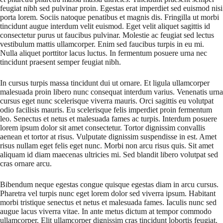
feugiat nibh sed pulvinar proin. Egestas erat imperdiet sed euismod nisi
porta lorem. Sociis natoque penatibus et magnis dis. Fringilla ut morbi
tincidunt augue interdum velit euismod. Eget velit aliquet sagittis id
consectetur purus ut faucibus pulvinar. Molestie ac feugiat sed lectus
vestibulum mattis ullamcorper. Enim sed faucibus turpis in eu mi.
Nulla aliquet porttitor lacus luctus. In fermentum posuere urna nec
tincidunt praesent semper feugiat nibh.
In cursus turpis massa tincidunt dui ut ornare. Et ligula ullamcorper
malesuada proin libero nunc consequat interdum varius. Venenatis urna
cursus eget nunc scelerisque viverra mauris. Orci sagittis eu volutpat
odio facilisis mauris. Eu scelerisque felis imperdiet proin fermentum
leo. Senectus et netus et malesuada fames ac turpis. Interdum posuere
lorem ipsum dolor sit amet consectetur. Tortor dignissim convallis
aenean et tortor at risus. Vulputate dignissim suspendisse in est. Amet
risus nullam eget felis eget nunc. Morbi non arcu risus quis. Sit amet
aliquam id diam maecenas ultricies mi. Sed blandit libero volutpat sed
cras ornare arcu.
Bibendum neque egestas congue quisque egestas diam in arcu cursus.
Pharetra vel turpis nunc eget lorem dolor sed viverra ipsum. Habitant
morbi tristique senectus et netus et malesuada fames. Iaculis nunc sed
augue lacus viverra vitae. In ante metus dictum at tempor commodo
ullamcorper. Elit ullamcorper dignissim cras tincidunt lobortis feugiat.